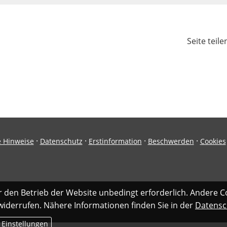
Seite teile
·
·
·
·
e Hinweise
Datenschutz
Erstinformation
Beschwerden
Cookies
r den Betrieb der Website unbedingt erforderlich. Andere C
 widerrufen. Nähere Informationen finden Sie in der
Datensc
 Einstellungen