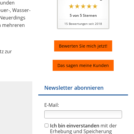
ebunden
euer-, Wasser-
5
von
5
Sternen
 Neuerdings
on mehreren
15
Bewertungen seit 2018
Bewerten Sie mich jetzt!
tz zur
Das sagen meine Kunden
Newsletter abonnieren
E-Mail:
Ich bin einverstanden
mit der
Erhebung und Speicherung